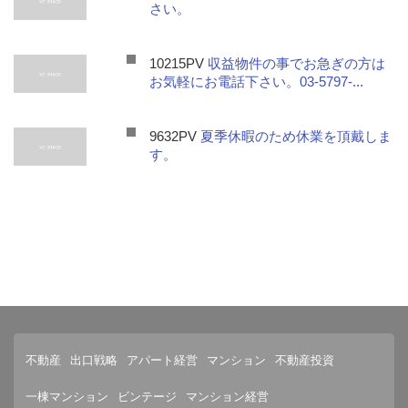
さい。
10215PV
収益物件の事でお急ぎの方は
お気軽にお電話下さい。03-5797-...
9632PV
夏季休暇のため休業を頂戴しま
す。
不動産
出口戦略
アパート経営
マンション
不動産投資
一棟マンション
ビンテージ
マンション経営