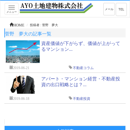
Toggle
メール
TEL
メニュー
navigation
HOME
投稿者 : 菅野 夢大
菅野 夢大の記事一覧
資産価値が下がらず、価値が上がって
るマンション...
2019-06-21
不動産コラム
アパート・マンション経営・不動産投
資の出口戦略とは？...
2019-06-18
不動産投資