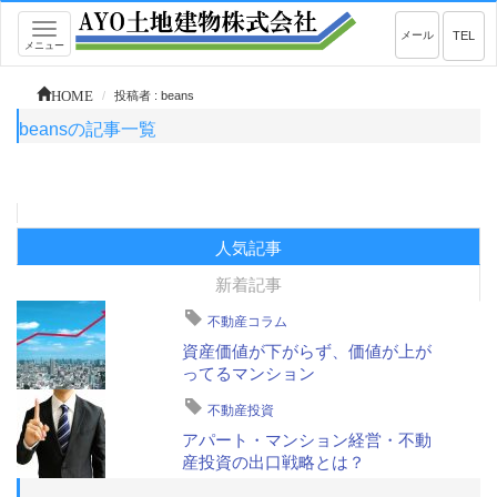
Toggle
メール
TEL
メニュー
navigation
HOME
投稿者 : beans
beansの記事一覧
人気記事
新着記事
不動産コラム
資産価値が下がらず、価値が上が
ってるマンション
不動産投資
アパート・マンション経営・不動
産投資の出口戦略とは？