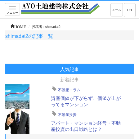
Toggle
メール
TEL
メニュー
navigation
HOME
投稿者 : shimadat2
shimadat2の記事一覧
人気記事
新着記事
不動産コラム
資産価値が下がらず、価値が上が
ってるマンション
不動産投資
アパート・マンション経営・不動
産投資の出口戦略とは？