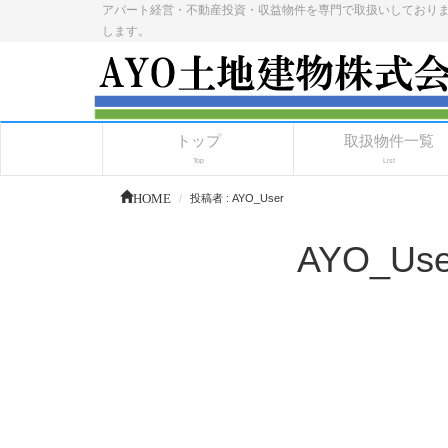
アパート経営・不動産投資・収益物件を専門で取扱いしており
します。
トップ
取扱物件一覧
Top
List
HOME
投稿者 : AYO_User
AYO_U