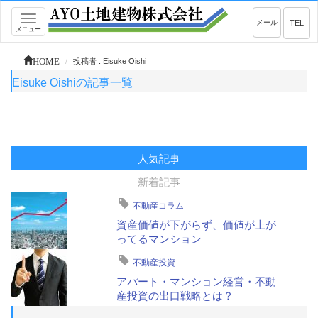
Toggle
メール
TEL
メニュー
navigation
HOME
投稿者 : Eisuke Oishi
Eisuke Oishiの記事一覧
人気記事
新着記事
不動産コラム
資産価値が下がらず、価値が上が
ってるマンション
不動産投資
アパート・マンション経営・不動
産投資の出口戦略とは？