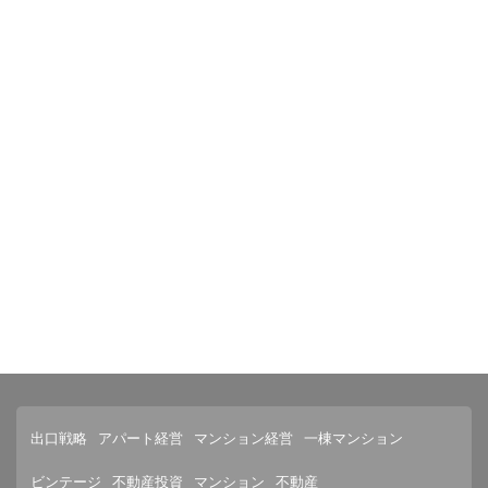
出口戦略
アパート経営
マンション経営
一棟マンション
ビンテージ
不動産投資
マンション
不動産