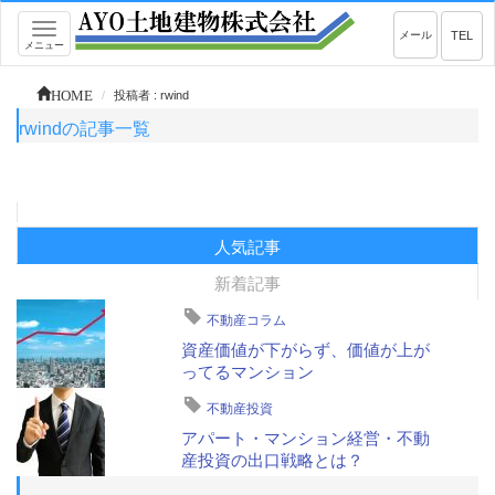
Toggle
メール
TEL
メニュー
navigation
HOME
投稿者 : rwind
rwindの記事一覧
人気記事
新着記事
不動産コラム
資産価値が下がらず、価値が上が
ってるマンション
不動産投資
アパート・マンション経営・不動
産投資の出口戦略とは？