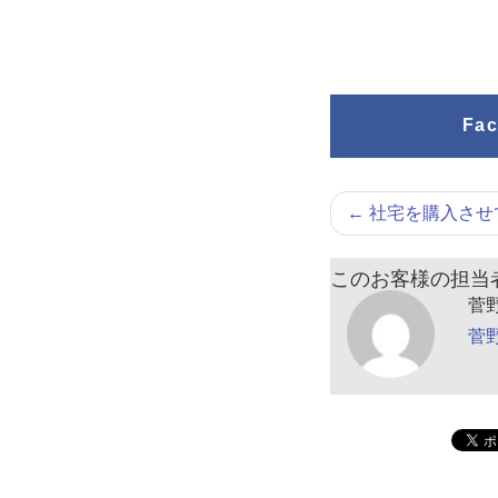
Fa
←
社宅を購入させ
このお客様の担当
菅
菅