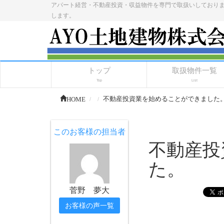
アパート経営・不動産投資・収益物件を専門で取扱いしており
します。
トップ
取扱物件一覧
Top
List
HOME
不動産投資業を始めることができました
このお客様の担当者
不動産投
た。
菅野 夢大
お客様の声一覧