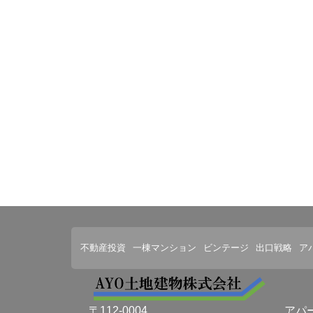
不動産投資
一棟マンション
ビンテージ
出口戦略
ア
アパ
〒112-0004