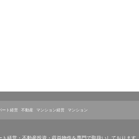
パート経営
不動産
マンション経営
マンション
ート経営・不動産投資・収益物件を専門で取扱いしております