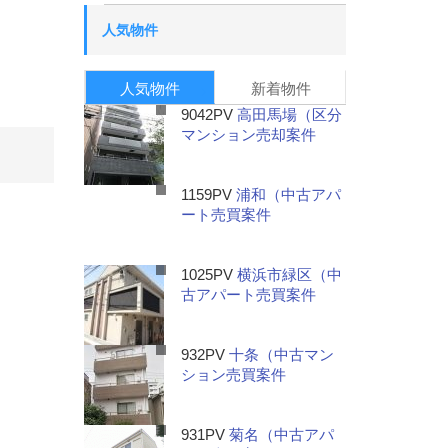
人気物件
人気物件
新着物件
9042PV
高田馬場（区分
マンション売却案件
1159PV
浦和（中古アパ
ート売買案件
1025PV
横浜市緑区（中
古アパート売買案件
932PV
十条（中古マン
ション売買案件
931PV
菊名（中古アパ