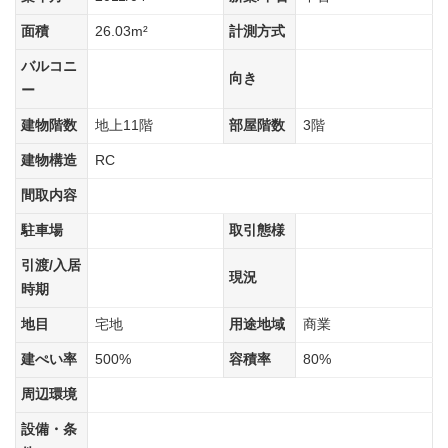
面積
26.03m²
計測方式
バルコニ
向き
ー
建物階数
地上11階
部屋階数
3階
建物構造
RC
間取内容
駐車場
取引態様
引渡/入居
現況
時期
地目
宅地
用途地域
商業
建ぺい率
500%
容積率
80%
周辺環境
設備・条