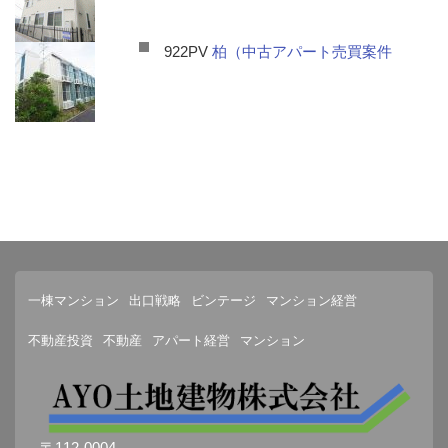
922PV
柏（中古アパート売買案件
一棟マンション
出口戦略
ビンテージ
マンション経営
不動産投資
不動産
アパート経営
マンション
〒112-0004