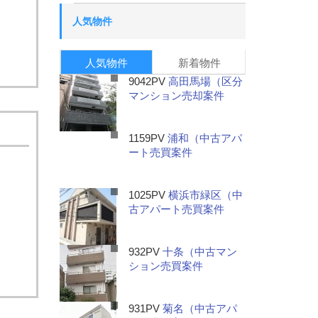
人気物件
人気物件
新着物件
9042PV
高田馬場（区分
マンション売却案件
1159PV
浦和（中古アパ
ート売買案件
1025PV
横浜市緑区（中
古アパート売買案件
932PV
十条（中古マン
ション売買案件
931PV
菊名（中古アパ