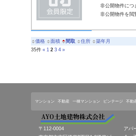
非公開物件につ
非公開物件を閲
価格
面積
間取
住所
築年月
35件
«
1
2
3
4
»
マンション
不動産
一棟マンション
ビンテージ
不動
アパ
〒112-0004