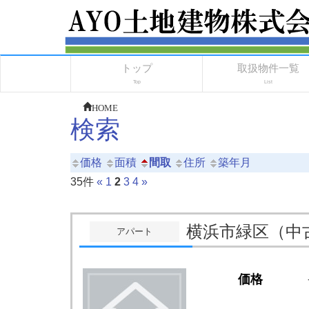
トップ
取扱物件一覧
Top
List
HOME
検索
価格
面積
間取
住所
築年月
35件
«
1
2
3
4
»
横浜市緑区（
アパート
価格