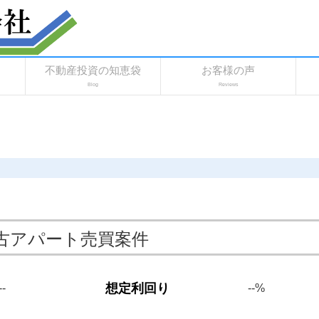
不動産投資の知恵袋
お客様の声
Blog
Reviews
中古アパート売買案件
想定利回り
--
--%