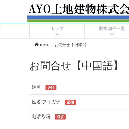
トップ
取扱物件一覧
Top
List
HOME
お問合せ【中国語】
お問合せ【中国語】
姓名
必須
姓名 フリガナ
必須
电话号码
必須